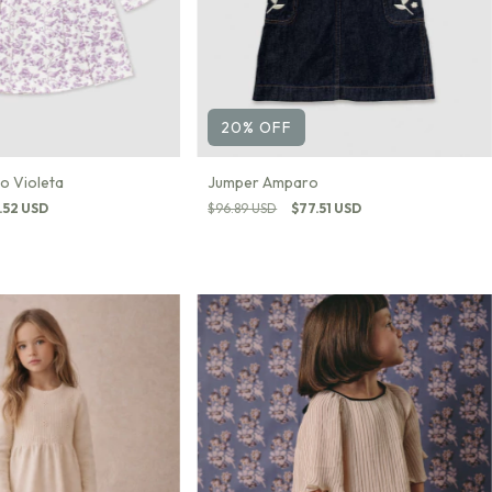
20
%
OFF
o Violeta
Jumper Amparo
.52 USD
$96.89 USD
$77.51 USD