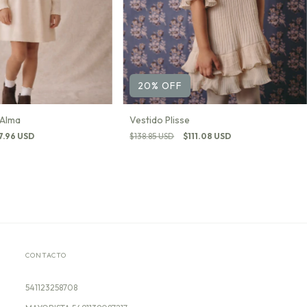
20
%
OFF
 Alma
Vestido Plisse
7.96 USD
$138.85 USD
$111.08 USD
CONTACTO
541123258708