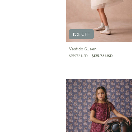
15
%
OFF
Vestido Queen
$159.72 USD
$135.76 USD