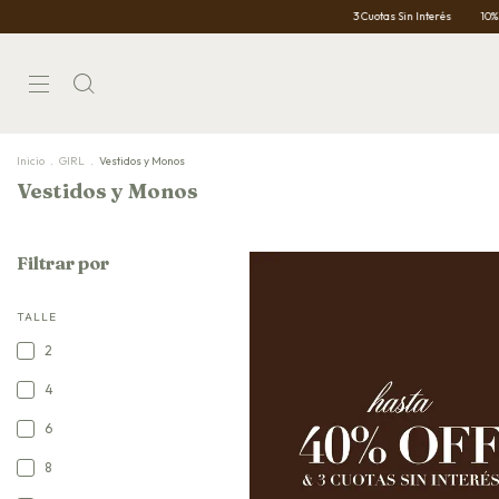
3 Cuotas Sin Interés
10% OFF con transferenci
Inicio
.
GIRL
.
Vestidos y Monos
Vestidos y Monos
Filtrar por
TALLE
2
4
6
8