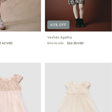
40
%
OFF
Vestido Agatha
1.42 USD
$110.92 USD
$66.55 USD