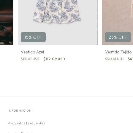
25
%
OFF
15
%
OFF
Vestido Tejido
Vestido Azul
$90.61 USD
$6
$131.87 USD
$112.09 USD
INFORMACIÓN
Preguntas Frecuentes