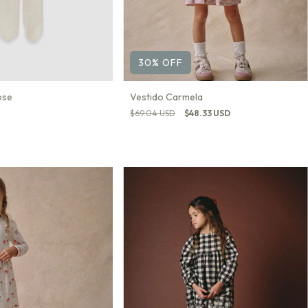
30
%
OFF
Vestido Carmela
ose
$69.04 USD
$48.33 USD