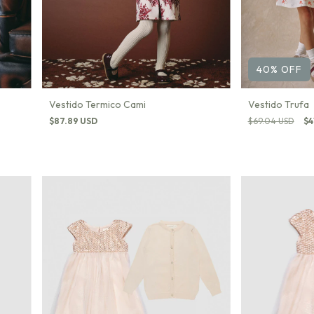
40
%
OFF
Vestido Termico Cami
Vestido Trufa
$87.89 USD
$69.04 USD
$4