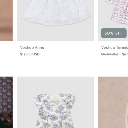
30
%
OFF
Vestido Anna
Vestido Termic
$125.51 USD
$87.89 USD
$61