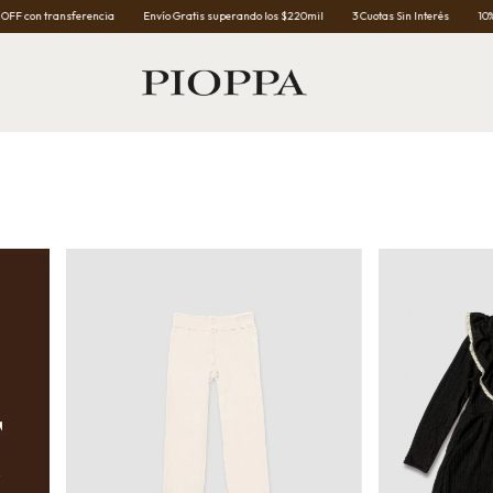
a
Envío Gratis superando los $220mil
3 Cuotas Sin Interés
10% OFF con transferenci