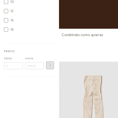
10
12
14
16
Combínalo como quieras
PRECIO
DESDE
HASTA