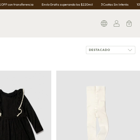
a
Envío Gratis superando los $220mil
3 Cuotas Sin Interés
10% OFF con transferenc
0