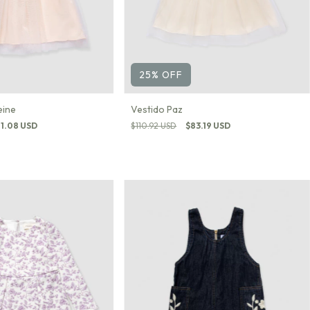
25
%
OFF
eine
Vestido Paz
11.08 USD
$110.92 USD
$83.19 USD