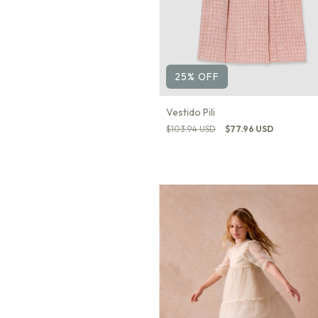
25
%
OFF
Vestido Pili
$103.94 USD
$77.96 USD