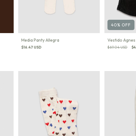
40
%
OFF
Media Panty Allegra
Vestido Agnes
$16.47 USD
$69.04 USD
$4