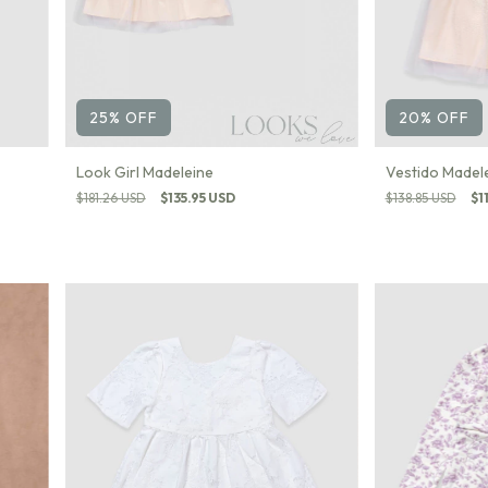
25
%
OFF
20
%
OFF
Look Girl Madeleine
Vestido Madel
$181.26 USD
$135.95 USD
$138.85 USD
$1