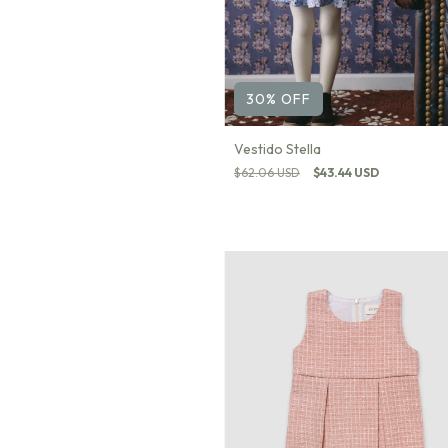
30
%
OFF
Vestido Stella
$62.06 USD
$43.44 USD