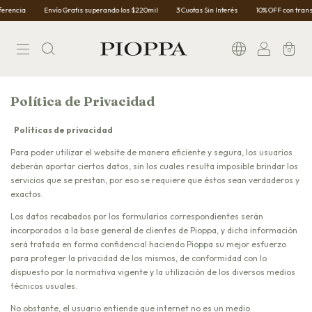
erencia
Envío Gratis superando los $220mil
3 Cuotas Sin Interés
10% OFF con transf
0
Política de Privacidad
Políticas de privacidad
Para poder utilizar el website de manera eficiente y segura, los usuarios
deberán aportar ciertos datos, sin los cuales resulta imposible brindar los
servicios que se prestan, por eso se requiere que éstos sean verdaderos y
exactos.
Los datos recabados por los formularios correspondientes serán
incorporados a la base general de clientes de Pioppa, y dicha información
será tratada en forma confidencial haciendo Pioppa su mejor esfuerzo
para proteger la privacidad de los mismos, de conformidad con lo
dispuesto por la normativa vigente y la utilización de los diversos medios
técnicos usuales.
No obstante, el usuario entiende que internet no es un medio