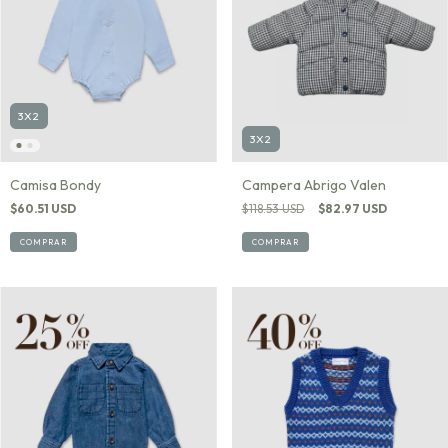
3X2
3X2
Campera Abrigo Valen
Camisa Bondy
$118.53 USD
$82.97 USD
$60.51 USD
COMPRAR
COMPRAR