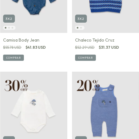
3X2
3X2
Camisa Body Jean
Chaleco Tejido Cruz
$55.78 USD
$41.83 USD
$52.29 USD
$31.37 USD
COMPRAR
COMPRAR