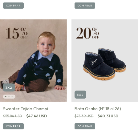
COMPRAR
COMPRAR
3X2
3X2
Sweater Tejido Champi
Bota Osaka (Nº 18 al 26)
$55.84 USD
$47.46 USD
$75.39 USD
$60.31 USD
COMPRAR
COMPRAR