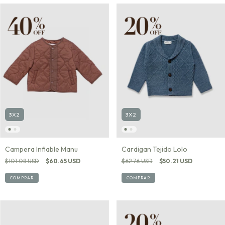
3X2
3X2
Campera Inflable Manu
Cardigan Tejido Lolo
$101.08 USD
$60.65 USD
$62.76 USD
$50.21 USD
COMPRAR
COMPRAR