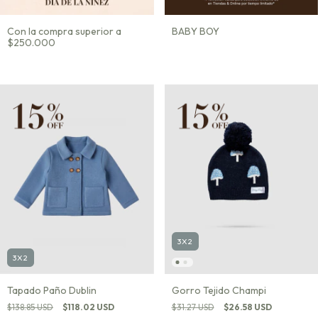
Con la compra superior a
BABY BOY
$250.000
3X2
3X2
Tapado Paño Dublin
Gorro Tejido Champi
$138.85 USD
$118.02 USD
$31.27 USD
$26.58 USD