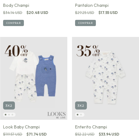
Body Champi
Pantalon Champi
$34.14 USD
$20.48 USD
$29.25 USD
$17.55 USD
COMPRAR
COMPRAR
3X2
3X2
Look Baby Champi
Enterito Champi
$119.57 USD
$71.74 USD
$52.22 USD
$33.94 USD