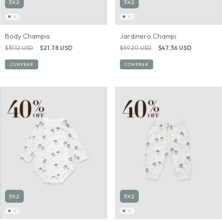
3X2
3X2
Body Champis
Jardinero Champi
$31.12 USD
$21.78 USD
$59.20 USD
$47.36 USD
COMPRAR
COMPRAR
3X2
3X2