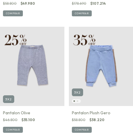
$178.690
$107.214
$58.800
$49.980
COMPRAR
COMPRAR
3X2
3X2
Pantalon Olive
Pantalon Plush Gero
$46.800
$35.100
$58.800
$38.220
COMPRAR
COMPRAR