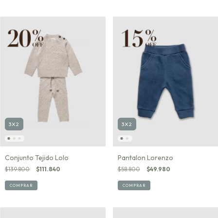
3X2
3X2
Conjunto Tejido Lolo
Pantalon Lorenzo
$139.800
$111.840
$58.800
$49.980
COMPRAR
COMPRAR