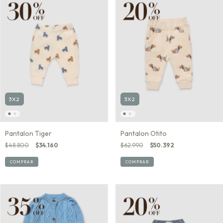
3X2
3X2
Pantalon Tiger
Pantalon Otito
$48.800
$34.160
$62.990
$50.392
COMPRAR
COMPRAR