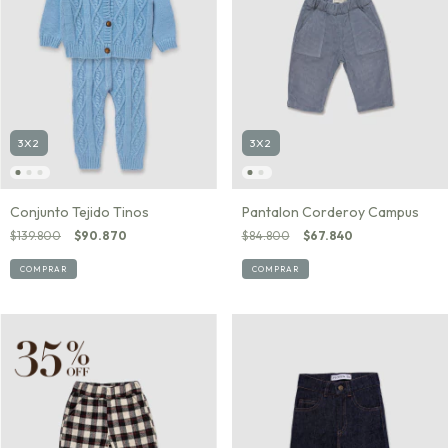
3X2
3X2
Conjunto Tejido Tinos
Pantalon Corderoy Campus
$139.800
$90.870
$84.800
$67.840
COMPRAR
COMPRAR