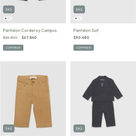
3X2
3X2
Pantalon Suit
Pantalon Corderoy Campus
$90.480
$84.800
$67.840
COMPRAR
COMPRAR
3X2
3X2