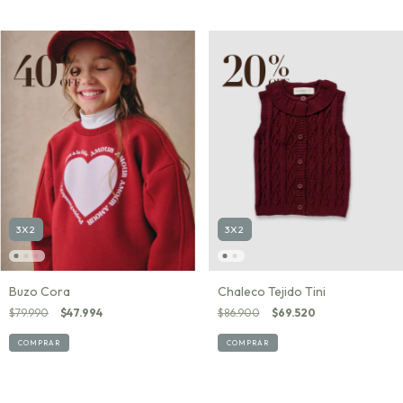
3X2
3X2
Buzo Cora
Chaleco Tejido Tini
$79.990
$47.994
$86.900
$69.520
COMPRAR
COMPRAR