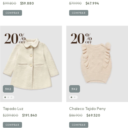
$99.800
$59.880
$79.990
$47.994
COMPRAR
COMPRAR
3X2
3X2
Tapado Luz
Chaleco Tejido Peny
$239.800
$191.840
$86.900
$69.520
COMPRAR
COMPRAR