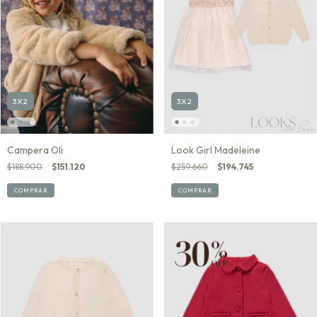
3X2
3X2
Campera Oli
Look Girl Madeleine
$188.900
$151.120
$259.660
$194.745
COMPRAR
COMPRAR