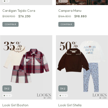
Campera Manu
Cardigan Tejido Cora
$164.800
$98.880
$108.900
$76.230
COMPRAR
COMPRAR
3X2
3X2
Look Girl Boston
Look Girl Stella