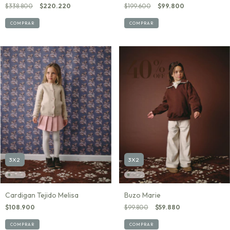
$338.800
$220.220
$199.600
$99.800
COMPRAR
COMPRAR
3X2
3X2
Cardigan Tejido Melisa
Buzo Marie
$108.900
$99.800
$59.880
COMPRAR
COMPRAR