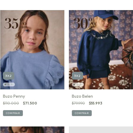
3X2
3X2
Buzo Penny
Buzo Belen
$110.000
$71.500
$79.990
$55.993
COMPRAR
COMPRAR