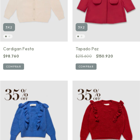
3X2
3X2
Cardigan Festa
Tapado Paz
$98.760
$215.600
$150.920
COMPRAR
COMPRAR