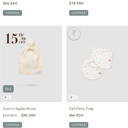
$46.860
$78.980
COMPRAR
COMPRAR
3X2
Gorro tejido Brise
Set Pima Tulip
$44.800
$38.080
$44.900
COMPRAR
COMPRAR