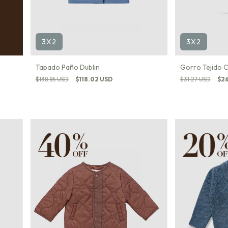
3X2
3X2
Tapado Paño Dublin
Gorro Tejido 
$138.85 USD
$118.02 USD
$31.27 USD
$26