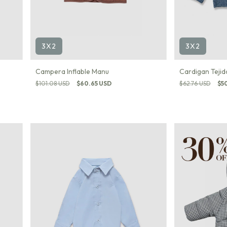
3X2
3X2
Campera Inflable Manu
Cardigan Tejid
$101.08 USD
$60.65 USD
$62.76 USD
$5