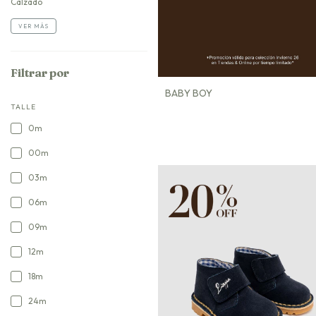
Calzado
VER MÁS
Filtrar por
BABY BOY
TALLE
0m
00m
03m
06m
09m
12m
18m
24m