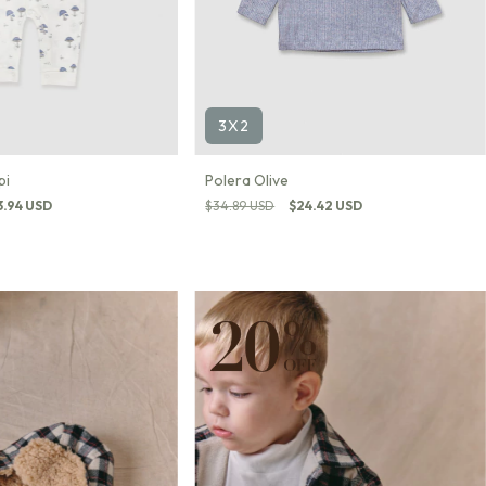
3X2
pi
Polera Olive
3.94 USD
$34.89 USD
$24.42 USD