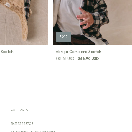
3X2
 Scotch
Abrigo Camisero Scotch
$83.63 USD
$66.90 USD
CONTACTO
541123258708