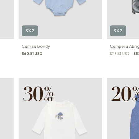
3X2
3X2
Campera Abrig
Camisa Bondy
$118.53 USD
$8
$60.51 USD