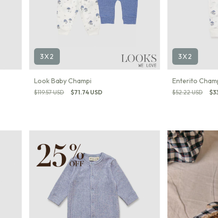
3X2
3X2
Look Baby Champi
Enterito Cham
$119.57 USD
$71.74 USD
$52.22 USD
$3