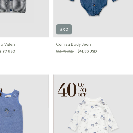
3X2
o Valen
Camisa Body Jean
2.97 USD
$55.78 USD
$41.83 USD