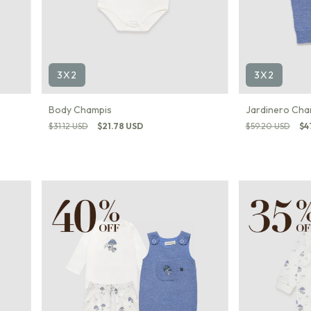
3X2
3X2
Body Champis
Jardinero Cha
$31.12 USD
$21.78 USD
$59.20 USD
$4