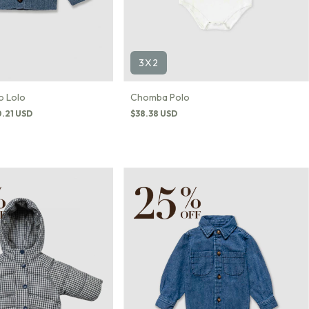
3X2
Chomba Polo
o Lolo
$38.38 USD
0.21 USD