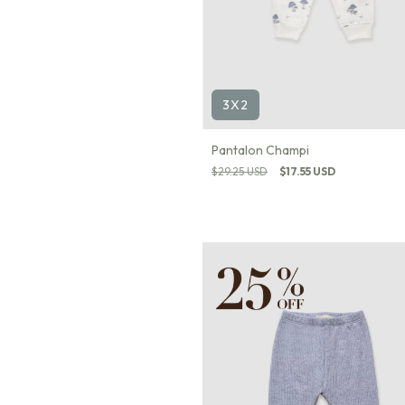
3X2
Pantalon Champi
$29.25 USD
$17.55 USD