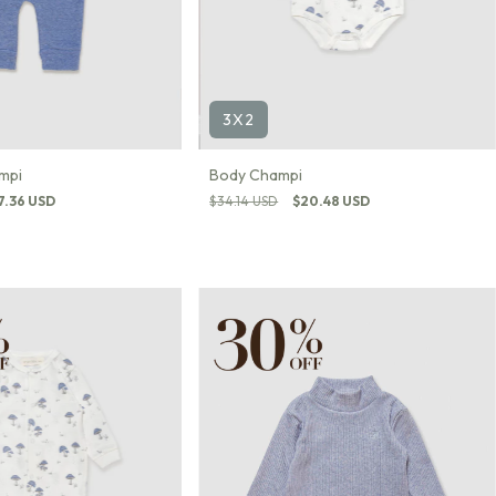
3X2
mpi
Body Champi
7.36 USD
$34.14 USD
$20.48 USD