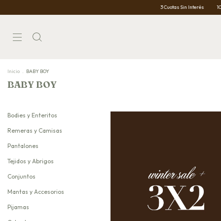
3 Cuotas Sin Interés
10% OFF con transf
Inicio
.
BABY BOY
BABY BOY
Bodies y Enteritos
Remeras y Camisas
Pantalones
Tejidos y Abrigos
Conjuntos
Mantas y Accesorios
Pijamas