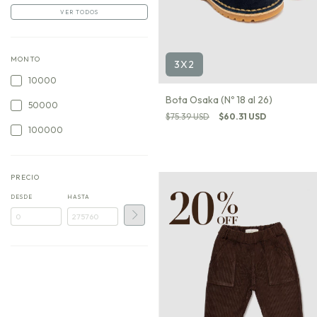
VER TODOS
MONTO
3X2
10000
Bota Osaka (Nº 18 al 26)
50000
$75.39 USD
$60.31 USD
100000
PRECIO
DESDE
HASTA