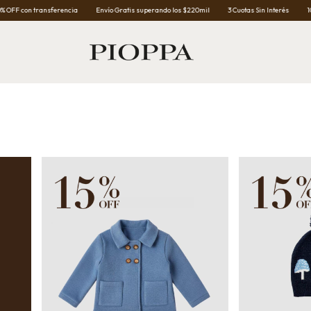
erencia
Envío Gratis superando los $220mil
3 Cuotas Sin Interés
10% OFF con trans