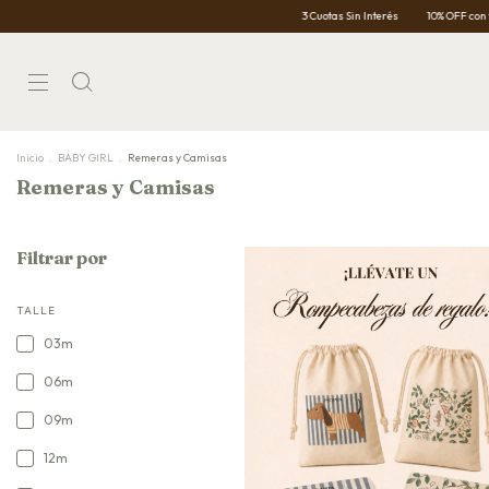
3 Cuotas Sin Interés
10% OFF con trans
Inicio
.
BABY GIRL
.
Remeras y Camisas
Remeras y Camisas
Filtrar por
TALLE
03m
06m
09m
12m