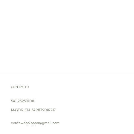
CONTACTO
541123258708
ventawebpioppa@gmail.com