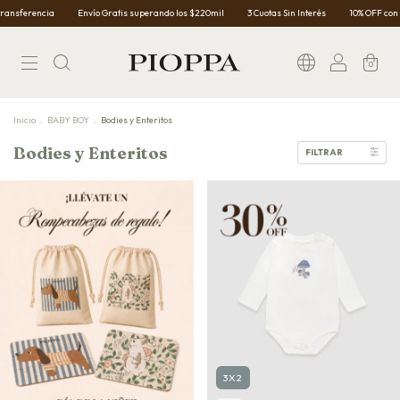
ncia
Envío Gratis superando los $220mil
3 Cuotas Sin Interés
10% OFF con transfer
0
Inicio
.
BABY BOY
.
Bodies y Enteritos
Bodies y Enteritos
FILTRAR
3X2