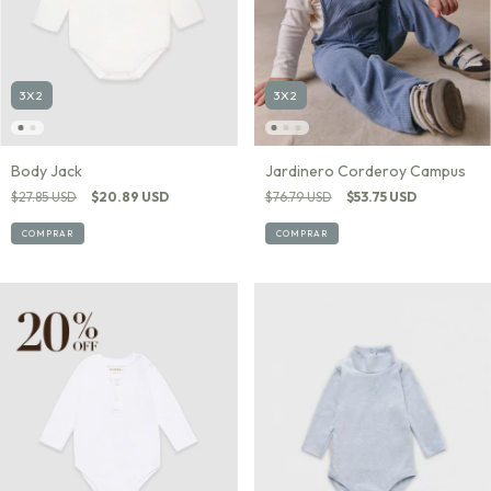
3X2
3X2
Jardinero Corderoy Campus
Body Jack
$76.79 USD
$53.75 USD
$27.85 USD
$20.89 USD
COMPRAR
COMPRAR