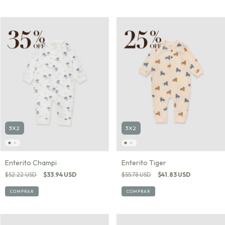
3X2
3X2
Enterito Champi
Enterito Tiger
$52.22 USD
$33.94 USD
$55.78 USD
$41.83 USD
COMPRAR
COMPRAR