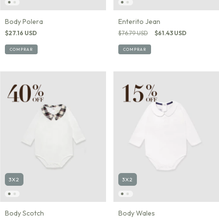
Body Polera
Enterito Jean
$27.16 USD
$76.79 USD
$61.43 USD
COMPRAR
COMPRAR
3X2
3X2
Body Scotch
Body Wales