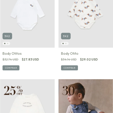
3X2
3X2
Body Otitos
Body Otito
$32.74 USD
$27.83 USD
$34.14 USD
$29.02 USD
COMPRAR
COMPRAR