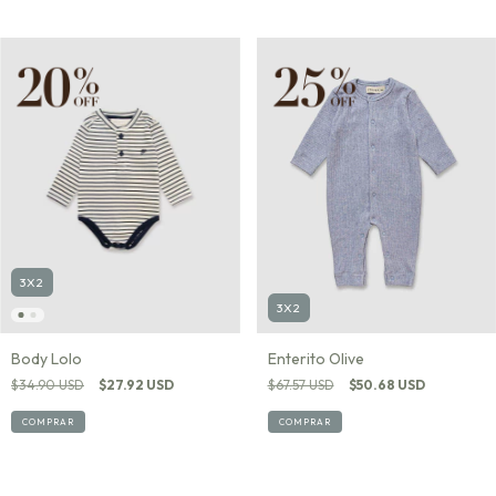
3X2
3X2
Body Lolo
Enterito Olive
$34.90 USD
$27.92 USD
$67.57 USD
$50.68 USD
COMPRAR
COMPRAR