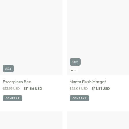
3X2
3X2
Escarpines Bee
Manta Plush Margot
$13.95 USD
$11.86 USD
$55.08 USD
$41.81 USD
COMPRAR
COMPRAR