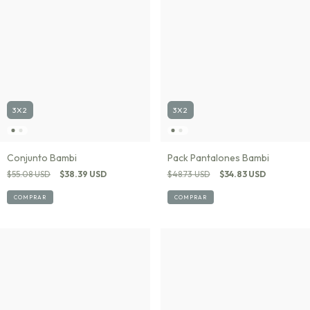
3X2
3X2
Conjunto Bambi
Pack Pantalones Bambi
$55.08 USD
$38.39 USD
$48.73 USD
$34.83 USD
COMPRAR
COMPRAR