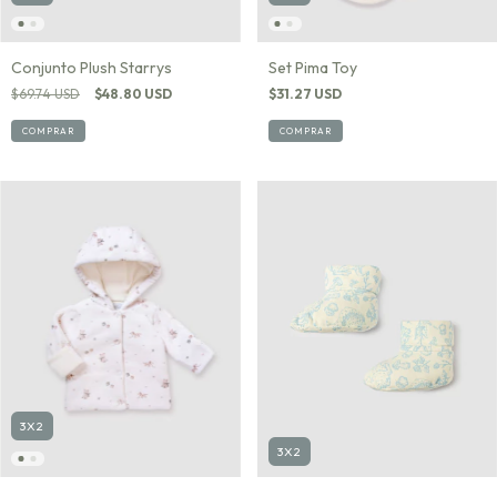
Conjunto Plush Starrys
Set Pima Toy
$69.74 USD
$48.80 USD
$31.27 USD
COMPRAR
COMPRAR
3X2
3X2