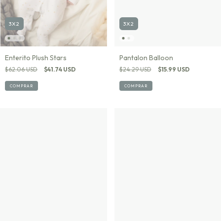
3X2
3X2
Enterito Plush Stars
Pantalon Balloon
$62.06 USD
$41.74 USD
$24.29 USD
$15.99 USD
COMPRAR
COMPRAR