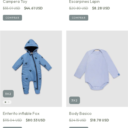
Campera Toy
Escarpines Lapin
$55.01 USD
$44.61 USD
$20.80 USD
$8.28 USD
COMPRAR
COMPRAR
3X2
3X2
Enterito inflable Fox
Body Basico
$115.04 USD
$80.53 USD
$24.15 USD
$18.78 USD