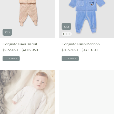
3X2
3X2
Conjunto Pima Biscuit
Conjunto Plush Mannon
$55.56 USD
$41.05 USD
$60.59 USD
$33.51 USD
COMPRAR
COMPRAR