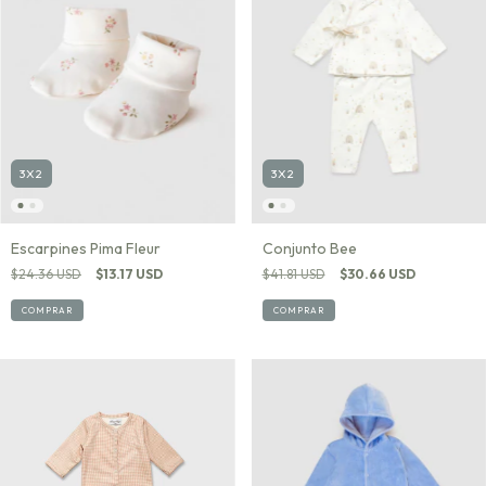
3X2
3X2
Escarpines Pima Fleur
Conjunto Bee
$24.36 USD
$13.17 USD
$41.81 USD
$30.66 USD
COMPRAR
COMPRAR