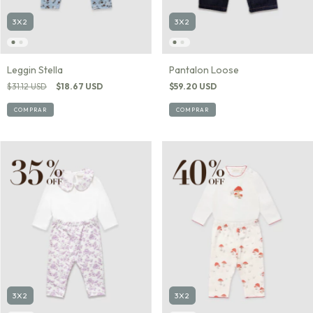
3X2
3X2
Leggin Stella
Pantalon Loose
$31.12 USD
$18.67 USD
$59.20 USD
COMPRAR
COMPRAR
3X2
3X2