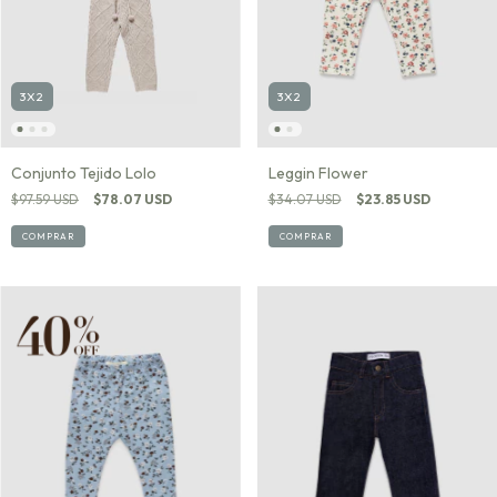
3X2
3X2
Conjunto Tejido Lolo
Leggin Flower
$97.59 USD
$78.07 USD
$34.07 USD
$23.85 USD
COMPRAR
COMPRAR