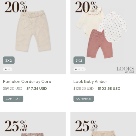
3X2
3X2
Look Baby Ambar
Pantalon Corderoy Cora
$128.23 USD
$102.58 USD
$59.20 USD
$47.36 USD
COMPRAR
COMPRAR