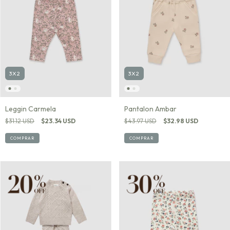
3X2
3X2
Leggin Carmela
Pantalon Ambar
$31.12 USD
$23.34 USD
$43.97 USD
$32.98 USD
COMPRAR
COMPRAR