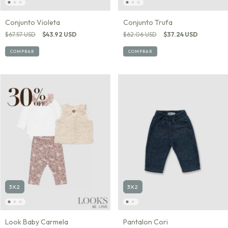
Conjunto Violeta
Conjunto Trufa
$67.57 USD
$43.92 USD
$62.06 USD
$37.24 USD
COMPRAR
COMPRAR
3X2
3X2
Look Baby Carmela
Pantalon Cori