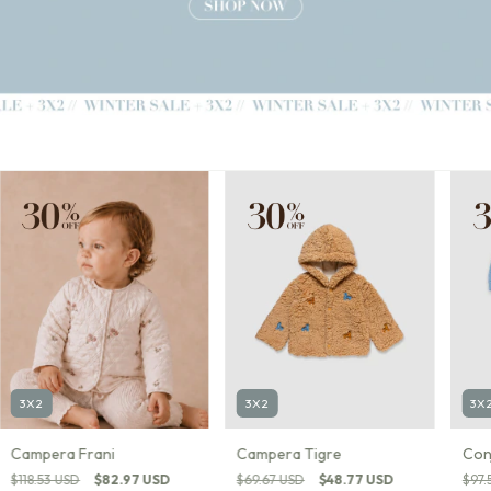
3X2
3X2
3X
Campera Frani
Campera Tigre
Conj
$118.53 USD
$82.97 USD
$69.67 USD
$48.77 USD
$97.