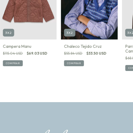
3X2
3X2
3X
Chaleco Tejido Cruz
Campera Manu
Pan
Cam
$55.84 USD
$33.50 USD
$115.04 USD
$69.03 USD
$68.
COMPRAR
COMPRAR
CO