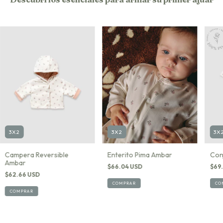
3X2
3X
3X2
Enterito Pima Ambar
Con
Campera Reversible
Ambar
$66.04 USD
$69
$62.66 USD
COMPRAR
CO
COMPRAR