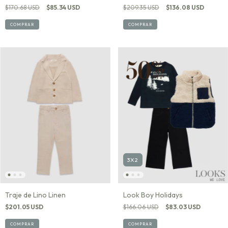
$170.68 USD
$85.34 USD
$209.35 USD
$136.08 USD
COMPRAR
COMPRAR
3X2
Look Boy Holidays
Traje de Lino Linen
$166.06 USD
$83.03 USD
$201.05 USD
COMPRAR
COMPRAR