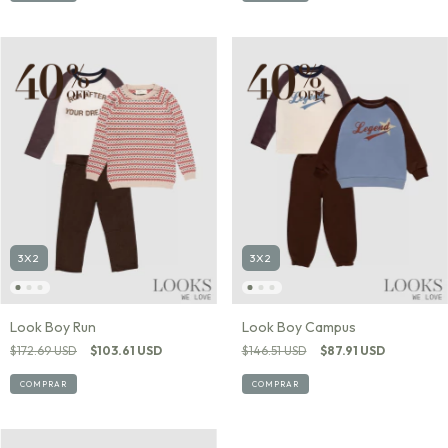
3X2
3X2
Look Boy Run
Look Boy Campus
$172.69 USD
$103.61 USD
$146.51 USD
$87.91 USD
COMPRAR
COMPRAR