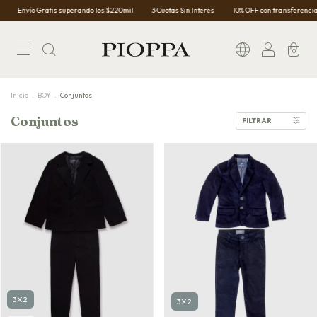
Envío Gratis superando los $220mil
3 Cuotas Sin Interés
10% OFF con transferencia
0
Inicio
.
BOY
.
Conjuntos
Conjuntos
FILTRAR
3X2
3X2