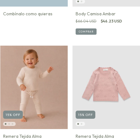
Combínalo como quieras
Body Camisa Ambar
$66.04 USD
$46.23 USD
COMPRAR
15
%
OFF
15
%
OFF
Remera Tejida Alma
Remera Tejida Alma