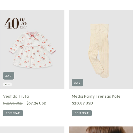
3X2
3X2
Media Panty Trenzas Kate
Vestido Trufa
$20.87 USD
$62.06 USD
$37.24 USD
COMPRAR
COMPRAR