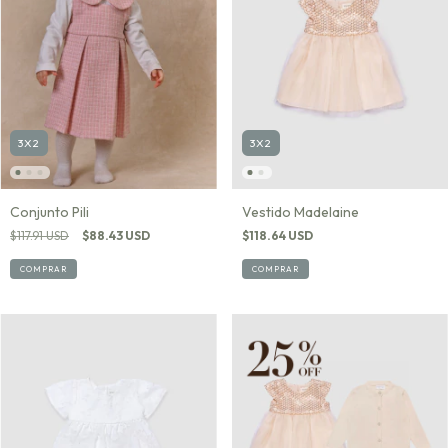
3X2
3X2
Conjunto Pili
Vestido Madelaine
$117.91 USD
$88.43 USD
$118.64 USD
COMPRAR
COMPRAR