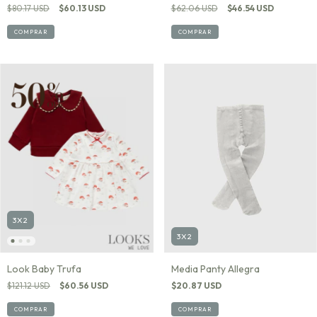
$80.17 USD
$60.13 USD
$62.06 USD
$46.54 USD
COMPRAR
COMPRAR
3X2
3X2
Media Panty Allegra
Look Baby Trufa
$20.87 USD
$121.12 USD
$60.56 USD
COMPRAR
COMPRAR