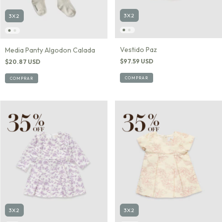
3X2
3X2
Vestido Paz
Media Panty Algodon Calada
$97.59 USD
$20.87 USD
COMPRAR
COMPRAR
3X2
3X2