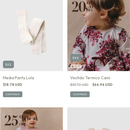
3X2
3X2
Vestido Termico Cami
Media Panty Lola
$83.70 USD
$66.96 USD
$18.78 USD
COMPRAR
COMPRAR