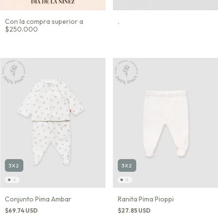
Con la compra superior a
.
$250.000
3X2
3X2
Conjunto Pima Ambar
Ranita Pima Pioppi
$69.74 USD
$27.85 USD