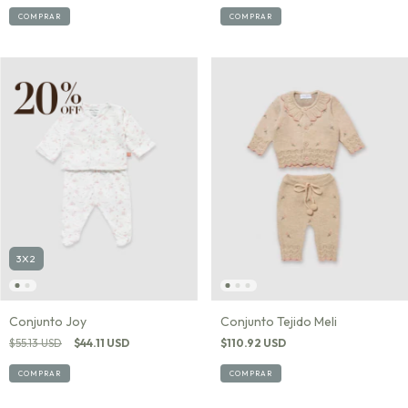
COMPRAR
COMPRAR
3X2
Conjunto Joy
Conjunto Tejido Meli
$55.13 USD
$44.11 USD
$110.92 USD
COMPRAR
COMPRAR