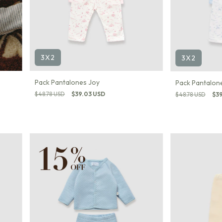
3X2
3X2
Pack Pantalones Joy
Pack Pantalon
$48.78 USD
$39.03 USD
$48.78 USD
$39