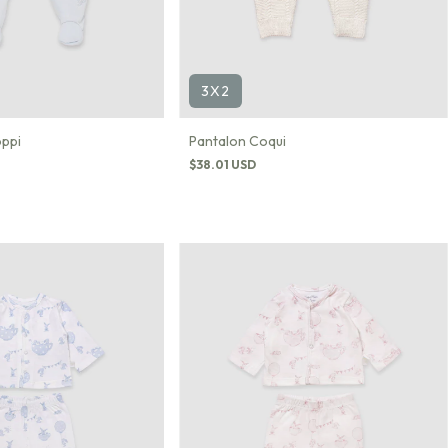
3X2
oppi
Pantalon Coqui
$38.01 USD