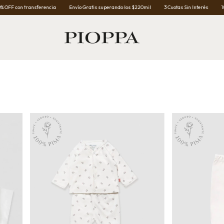
ferencia
Envío Gratis superando los $220mil
3 Cuotas Sin Interés
10% OFF con tran