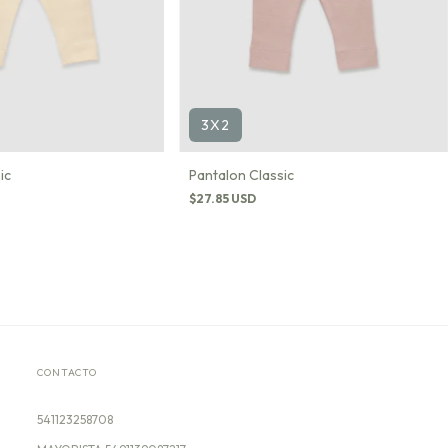
3X2
ic
Pantalon Classic
$27.85 USD
CONTACTO
541123258708