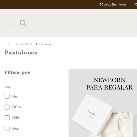
3 Cuotas Sin Interés
10% OFF con trans
Inicio
.
NEWBORN
.
Pantalones
Pantalones
Filtrar por
TALLE
0m
00m
03m
06m