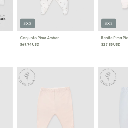
3X2
3X2
Conjunto Pima Ambar
Ranita Pima Pi
$69.74 USD
$27.85 USD