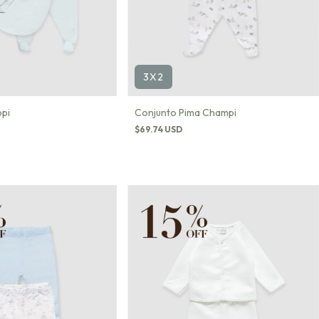
3X2
Conjunto Pima Champi
ppi
$69.74 USD