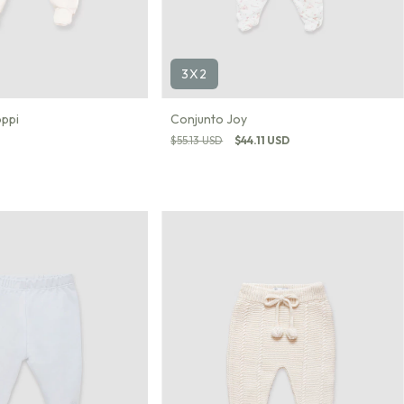
3X2
oppi
Conjunto Joy
$55.13 USD
$44.11 USD