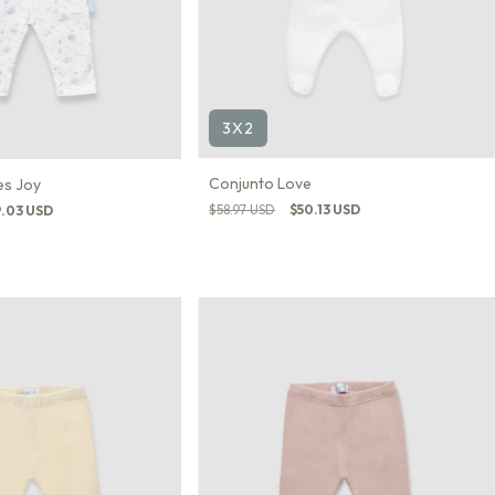
3X2
Conjunto Love
es Joy
$58.97 USD
$50.13 USD
.03 USD