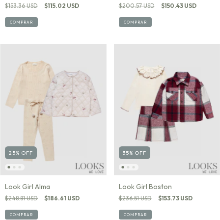
$153.36 USD
$115.02 USD
$200.57 USD
$150.43 USD
COMPRAR
COMPRAR
25
%
OFF
35
%
OFF
Look Girl Alma
Look Girl Boston
$248.81 USD
$186.61 USD
$236.51 USD
$153.73 USD
COMPRAR
COMPRAR