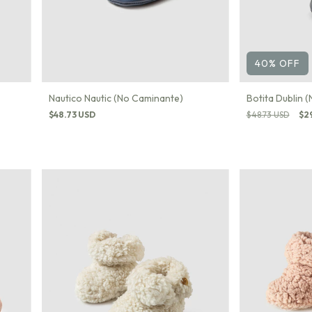
40
%
OFF
Nautico Nautic (No Caminante)
Botita Dublin 
$48.73 USD
$48.73 USD
$2