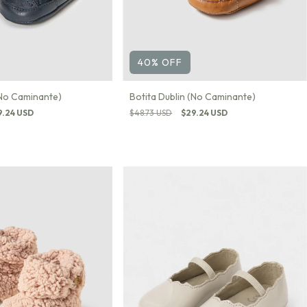
40
%
OFF
(No Caminante)
Botita Dublin (No Caminante)
9.24 USD
$48.73 USD
$29.24 USD