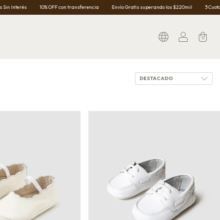
10% OFF con transferencia
Envío Gratis superando los $220mil
3 Cuotas Sin Interés
0