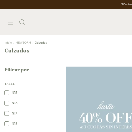
3 Cuotas Sin Interés
Inicio
.
NEWBORN
.
Calzados
Calzados
Filtrar por
TALLE
N15
N16
N17
N18