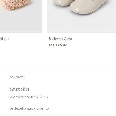
rdique
Ballerina Alma
$46.63 USD
CONTACTO
541123258708
ventawebpioppa@gmail.com