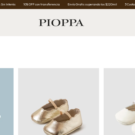
10% OFF con transferencia
Envío Gratis superando los $220mil
3 Cuotas Sin Interés