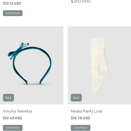
$250.000
$13.12 USD
COMPRAR
3X2
3X2
Media Panty Lola
Vincha Velvetys
$18.78 USD
$12.43 USD
COMPRAR
COMPRAR