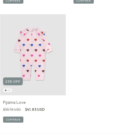
COMPRAR
COMPRAR
25
%
OFF
Pijama Love
$55.78 USD
$41.83 USD
COMPRAR