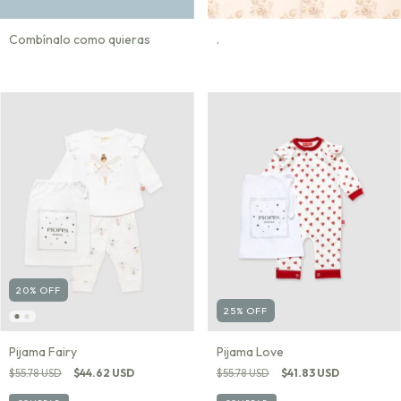
Combínalo como quieras
.
20
%
OFF
25
%
OFF
Pijama Fairy
Pijama Love
$55.78 USD
$44.62 USD
$55.78 USD
$41.83 USD