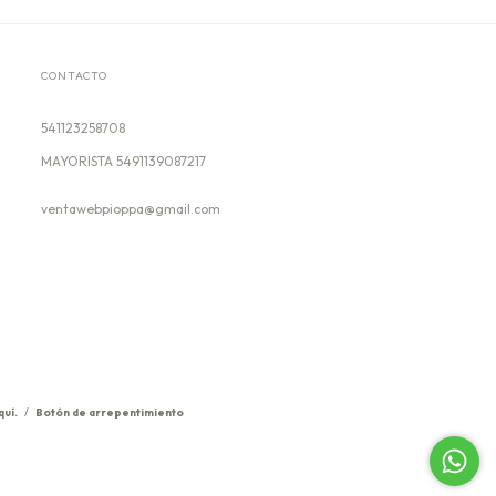
CONTACTO
541123258708
ventawebpioppa@gmail.com
quí.
/
Botón de arrepentimiento