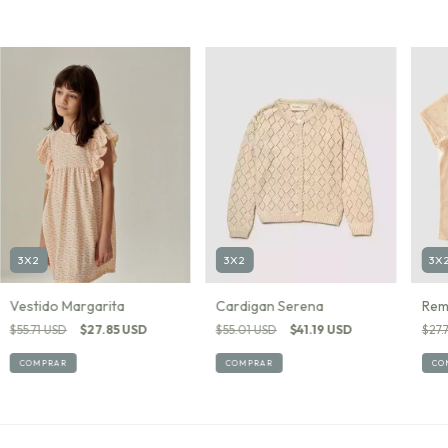
3X2
3X2
3X
Cardigan Serena
Vestido Margarita
Rem
$55.01 USD
$41.19 USD
$55.71 USD
$27.85 USD
$27.
COMPRAR
COMPRAR
CO