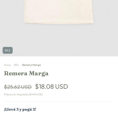
3X2
Inicio
.
3X2
.
Remera Marga
Remera Marga
$18.08 USD
$25.62 USD
Precio sin impuestos
$14.94 USD
¡Llevá 3 y pagá 2!