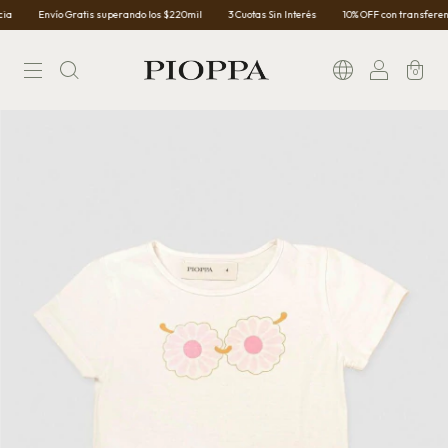
Envío Gratis superando los $220mil
3 Cuotas Sin Interés
10% OFF con transferenci
0