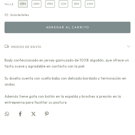
03M
06M
09M
12M
18M
24M
TALLE
Guía de talles
MEDIOS DE ENVÍO
Body confeccionado en jersey gamuzado de 100% algodón, que ofrece un
tacto suave y agradable en contacto con la piel.
Su diseño cuenta con cuello baby con delicado bordado y terminación en
ondas.
Además tiene gota con botón en la espalda y broches a presión en la
entrepierna para facilitar su postura