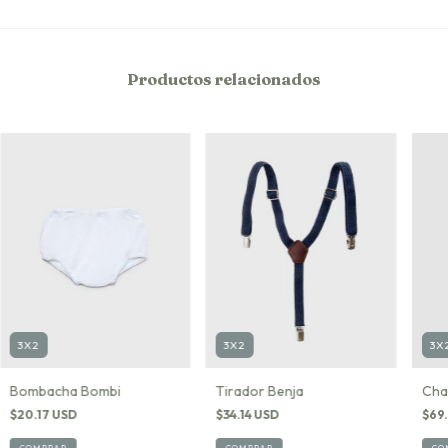
Productos relacionados
3X2
3X
3X2
Bombacha Bombi
Chal
Tirador Benja
$20.17 USD
$69
$34.14 USD
COMPRAR
CO