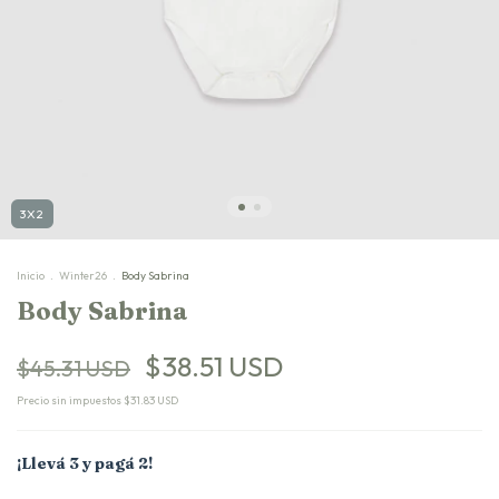
3X2
Inicio
.
Winter26
.
Body Sabrina
Body Sabrina
$38.51 USD
$45.31 USD
Precio sin impuestos
$31.83 USD
¡Llevá 3 y pagá 2!