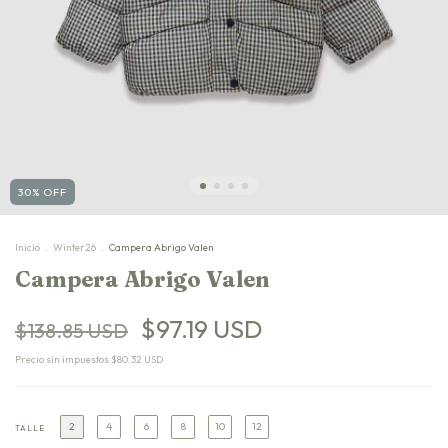
30
%
OFF
Inicio
.
Winter26
.
Campera Abrigo Valen
Campera Abrigo Valen
$97.19 USD
$138.85 USD
Precio sin impuestos
$80.32 USD
2
4
6
8
10
12
TALLE