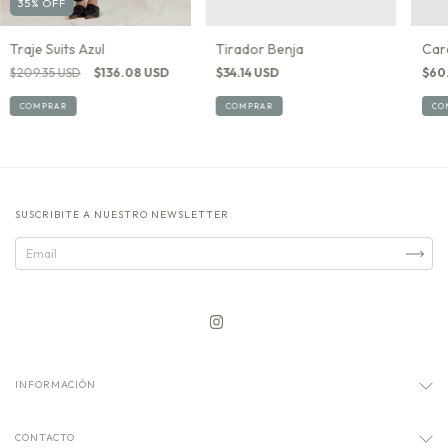
35
%
OFF
Car
Tirador Benja
Traje Suits Azul
$60
$34.14 USD
$209.35 USD
$136.08 USD
CO
COMPRAR
COMPRAR
SUSCRIBITE A NUESTRO NEWSLETTER
INFORMACIÓN
CONTACTO