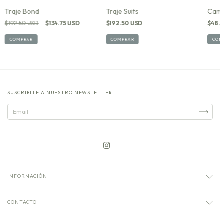
Traje Suits
Cam
Traje Bond
$192.50 USD
$48
$192.50 USD
$134.75 USD
COMPRAR
CO
COMPRAR
SUSCRIBITE A NUESTRO NEWSLETTER
INFORMACIÓN
CONTACTO