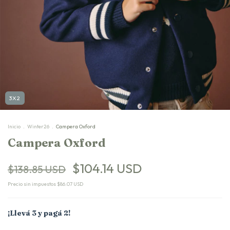
3X2
Inicio
.
Winter26
.
Campera Oxford
Campera Oxford
$104.14 USD
$138.85 USD
Precio sin impuestos
$86.07 USD
¡Llevá 3 y pagá 2!