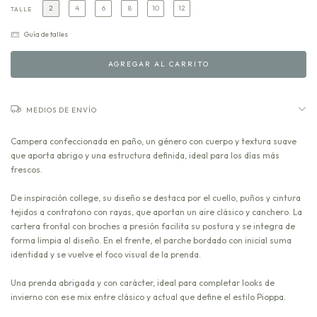
2
4
6
8
10
12
TALLE
Guía de talles
MEDIOS DE ENVÍO
Campera confeccionada en paño, un género con cuerpo y textura suave
que aporta abrigo y una estructura definida, ideal para los días más
frescos.
De inspiración college, su diseño se destaca por el cuello, puños y cintura
tejidos a contratono con rayas, que aportan un aire clásico y canchero. La
cartera frontal con broches a presión facilita su postura y se integra de
forma limpia al diseño. En el frente, el parche bordado con inicial suma
identidad y se vuelve el foco visual de la prenda.
Una prenda abrigada y con carácter, ideal para completar looks de
invierno con ese mix entre clásico y actual que define el estilo Pioppa.