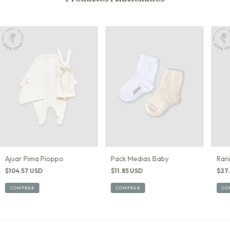
Ajuar Pima Pioppo
Pack Medias Baby
Rani
$104.57 USD
$11.85 USD
$27
COMPRAR
COMPRAR
CO