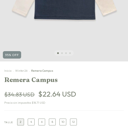
35
%
OFF
Inicio
.
Winter26
.
Remera Campus
Remera Campus
$22.64 USD
$34.83 USD
Precio sin impuestos
$18.71 USD
2
4
6
8
10
12
TALLE