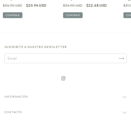
$34.90 USD
$20.94 USD
$34.90 USD
$22.68 USD
$31.
COMPRAR
COMPRAR
CO
SUSCRIBITE A NUESTRO NEWSLETTER
INFORMACIÓN
CONTACTO