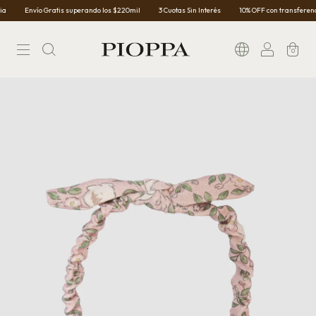
Envío Gratis superando los $220mil
3 Cuotas Sin Interés
10% OFF con transferencia
0