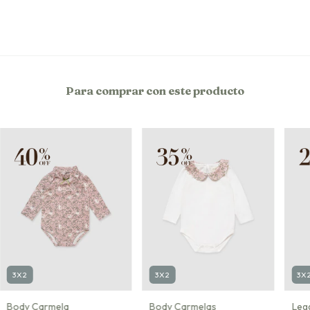
Para comprar con este producto
3X2
3X2
3X
Body Carmela
Body Carmelas
Leg