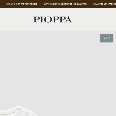
FF con transferencia
Envío Gratis superando los $220mil
3 Cuotas Sin Interés
10% 
3X2