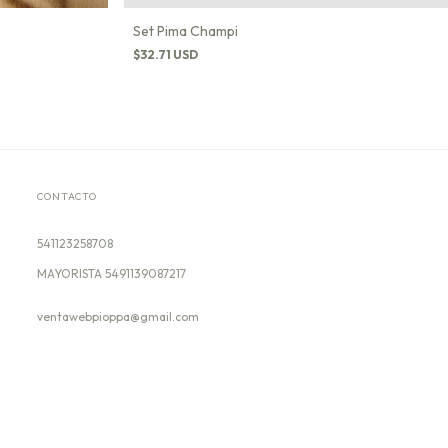
Set Pima Champi
$32.71 USD
CONTACTO
541123258708
ventawebpioppa@gmail.com