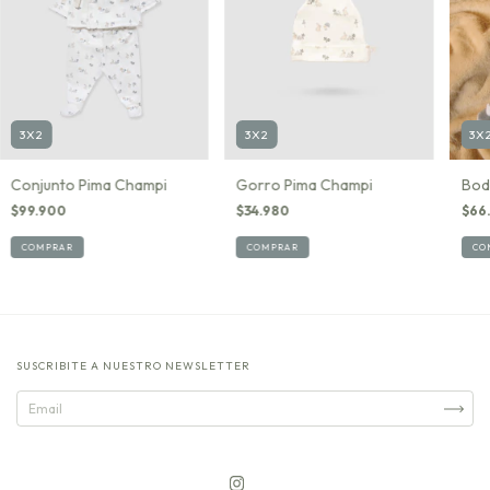
3X2
3X2
3X
Conjunto Pima Champi
Gorro Pima Champi
Bod
$99.900
$34.980
$66
COMPRAR
COMPRAR
CO
SUSCRIBITE A NUESTRO NEWSLETTER