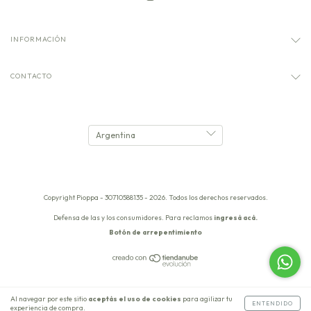
INFORMACIÓN
CONTACTO
Copyright Pioppa - 30710588135 - 2026. Todos los derechos reservados.
Defensa de las y los consumidores. Para reclamos
ingresá acá.
Botón de arrepentimiento
Al navegar por este sitio
aceptás el uso de cookies
para agilizar tu
ENTENDIDO
experiencia de compra.