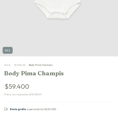
3X2
Inicio
.
Winter26
.
Body Pima Champis
Body Pima Champis
$59.400
Precio sin impuestos
$49.090,91
Envío gratis
superando los
$220.000