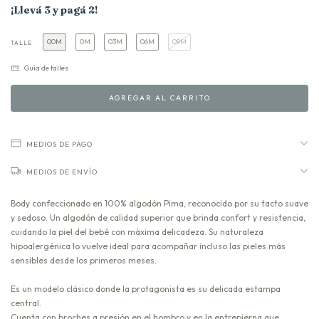
¡Llevá 3 y pagá 2!
00M
0M
03M
06M
09M
TALLE
Guía de talles
MEDIOS DE PAGO
MEDIOS DE ENVÍO
Body confeccionado en 100% algodón Pima, reconocido por su tacto suave
y sedoso. Un algodón de calidad superior que brinda confort y resistencia,
cuidando la piel del bebé con máxima delicadeza. Su naturaleza
hipoalergénica lo vuelve ideal para acompañar incluso las pieles más
sensibles desde los primeros meses.
Es un modelo clásico donde la protagonista es su delicada estampa
central.
Cuenta con broches a presión en el hombro y en la entrepierna que