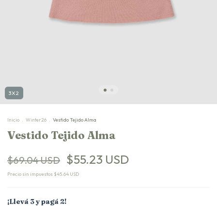
3X2
Inicio
.
Winter26
.
Vestido Tejido Alma
Vestido Tejido Alma
$55.23 USD
$69.04 USD
Precio sin impuestos
$45.64 USD
¡Llevá 3 y pagá 2!