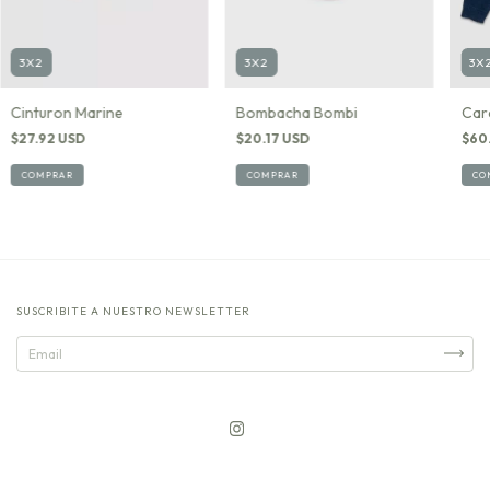
3X2
3X2
3X
Cinturon Marine
Bombacha Bombi
Car
$27.92 USD
$20.17 USD
$60
COMPRAR
COMPRAR
CO
SUSCRIBITE A NUESTRO NEWSLETTER