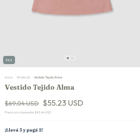
3X2
Inicio
.
Winter26
.
Vestido Tejido Alma
Vestido Tejido Alma
$55.23 USD
$69.04 USD
Precio sin impuestos
$45.64 USD
¡Llevá 3 y pagá 2!