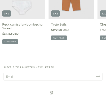
3X2
3X2
3X
Pack camiseta y bombacha
Traje Suits
Chal
Sweet
$192.50 USD
$76.
$34.62 USD
COMPRAR
CO
COMPRAR
SUSCRIBITE A NUESTRO NEWSLETTER