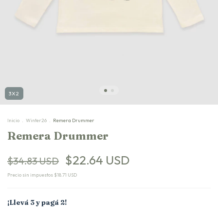
3X2
Inicio
.
Winter26
.
Remera Drummer
Remera Drummer
$22.64 USD
$34.83 USD
Precio sin impuestos
$18.71 USD
¡Llevá 3 y pagá 2!