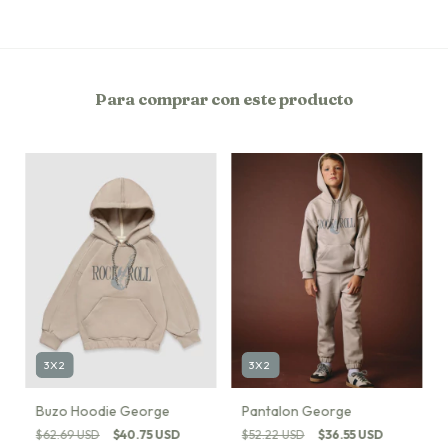
Para comprar con este producto
3X2
3X2
Pantalon George
Buzo Hoodie George
$52.22 USD
$36.55 USD
$62.69 USD
$40.75 USD