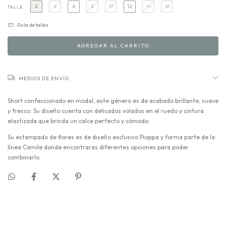
2
4
6
8
10
12
14
16
TALLE
Guía de talles
MEDIOS DE ENVÍO
Short confeccionado en modal, este género es de acabado brillante, suave
y fresco. Su diseño cuenta con delicados volados en el ruedo y cintura
elastizada que brinda un calce perfecto y cómodo.
Su estampado de flores es de diseño exclusivo Pioppa y forma parte de la
línea Camile donde encontraras diferentes opciones para poder
combinarlo.