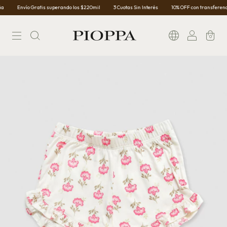
Envío Gratis superando los $220mil
3 Cuotas Sin Interés
10% OFF con transferencia
0