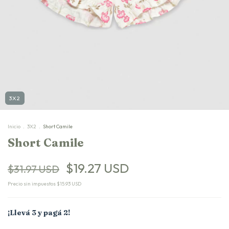
3X2
Inicio
.
3X2
.
Short Camile
Short Camile
$19.27 USD
$31.97 USD
Precio sin impuestos
$15.93 USD
¡Llevá 3 y pagá 2!