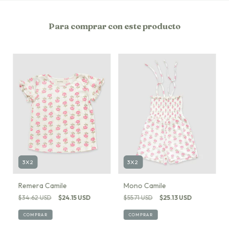
Para comprar con este producto
3X2
3X2
Remera Camile
Mono Camile
$34.62 USD
$24.15 USD
$55.71 USD
$25.13 USD
COMPRAR
COMPRAR