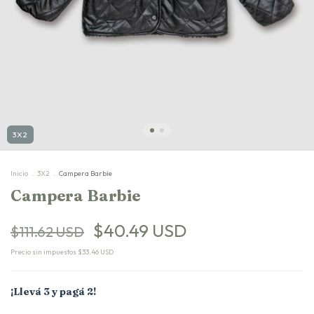
3X2
Inicio
.
3X2
.
Campera Barbie
Campera Barbie
$40.49 USD
$111.62 USD
Precio sin impuestos
$33.46 USD
¡Llevá 3 y pagá 2!