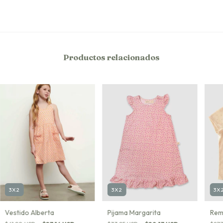
Productos relacionados
3X2
3X2
3X
Pijama Margarita
Vestido Alberta
Rem