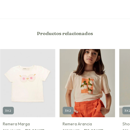
Productos relacionados
3X2
3X2
3X
Remera Marga
Remera Arancia
Sho