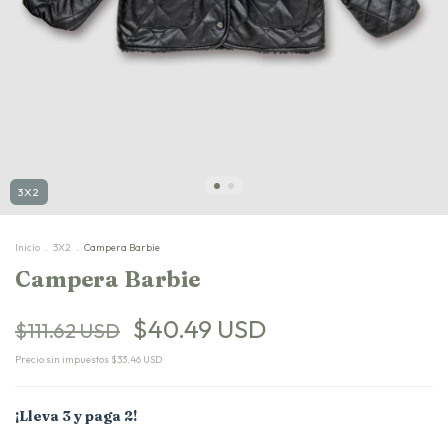
3X2
Inicio
.
3X2
.
Campera Barbie
Campera Barbie
$40.49 USD
$111.62 USD
Precio sin impuestos
$33.46 USD
¡Lleva 3 y paga 2!