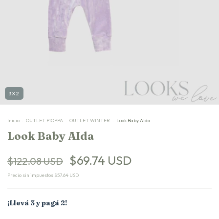
3X2
Inicio
.
OUTLET PIOPPA
.
OUTLET WINTER
.
Look Baby AIda
Look Baby AIda
$69.74 USD
$122.08 USD
Precio sin impuestos
$57.64 USD
¡Llevá 3 y pagá 2!