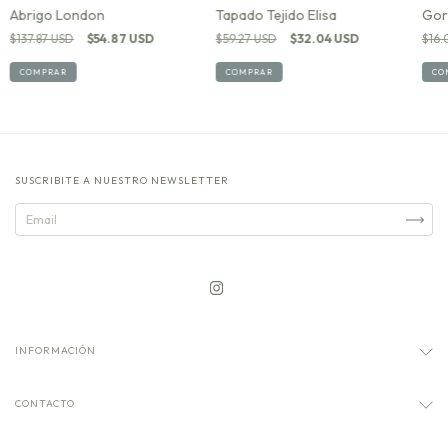
Abrigo London
Tapado Tejido Elisa
Gor
$137.87 USD
$54.87 USD
$59.27 USD
$32.04 USD
$16.
COMPRAR
COMPRAR
CO
SUSCRIBITE A NUESTRO NEWSLETTER
INFORMACIÓN
CONTACTO