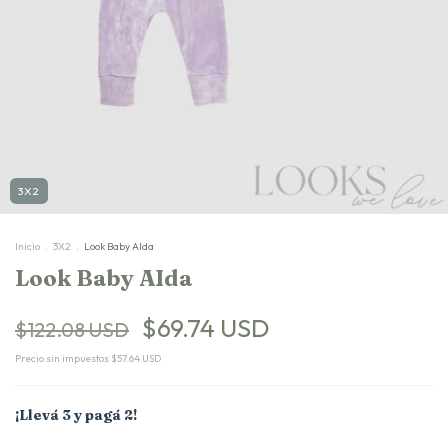
3X2
Inicio
.
3X2
.
Look Baby AIda
Look Baby AIda
$69.74 USD
$122.08 USD
Precio sin impuestos
$57.64 USD
¡Llevá 3 y pagá 2!