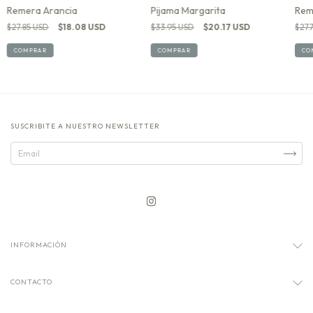
Remera Arancia
Pijama Margarita
Rem
$27.85 USD
$18.08 USD
$33.95 USD
$20.17 USD
$27.
COMPRAR
COMPRAR
CO
SUSCRIBITE A NUESTRO NEWSLETTER
INFORMACIÓN
CONTACTO