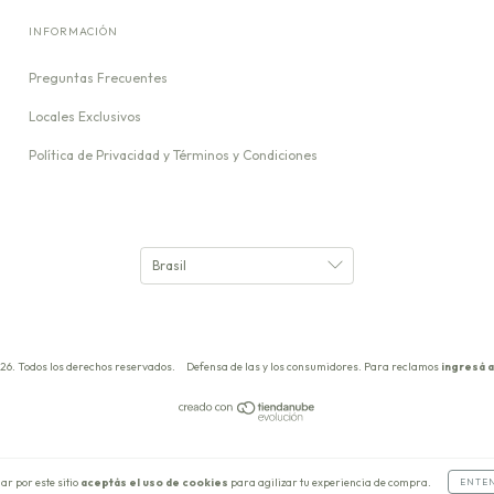
INFORMACIÓN
Preguntas Frecuentes
Locales Exclusivos
Política de Privacidad y Términos y Condiciones
26. Todos los derechos reservados.
Defensa de las y los consumidores. Para reclamos
ingresá a
ar por este sitio
aceptás el uso de cookies
para agilizar tu experiencia de compra.
ENTE