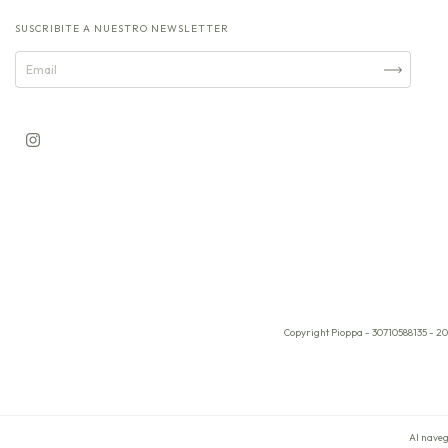
SUSCRIBITE A NUESTRO NEWSLETTER
Copyright Pioppa - 30710588135 - 20
Al naveg