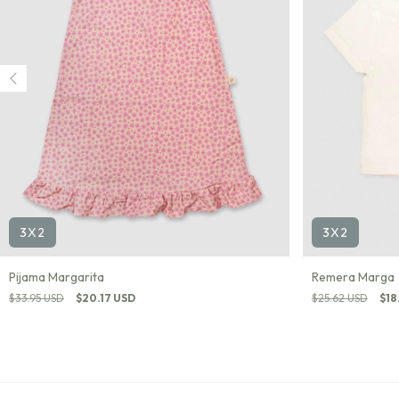
3X2
3X2
Pijama Margarita
Remera Marga
$33.95 USD
$20.17 USD
$25.62 USD
$18