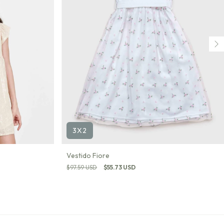
3X2
Vestido Fiore
$97.59 USD
$55.73 USD