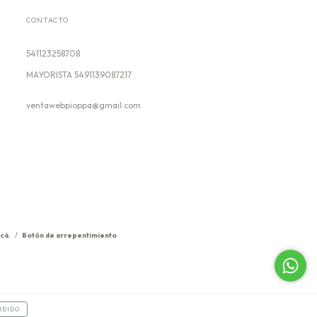
CONTACTO
541123258708
ventawebpioppa@gmail.com
cá.
/
Botón de arrepentimiento
NDIDO