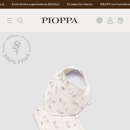
Envío Gratis superando los $220mil
3 Cuotas Sin Interés
10% OFF con transferenci
0