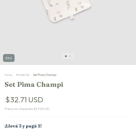
3X2
Inicio
.
Winter26
.
Set Pima Champi
Set Pima Champi
$32.71 USD
Precio sin impuestos
$27.03 USD
¡Llevá 3 y pagá 2!