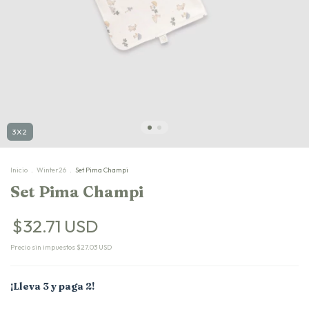
3X2
Inicio
.
Winter26
.
Set Pima Champi
Set Pima Champi
$32.71 USD
Precio sin impuestos
$27.03 USD
¡Lleva 3 y paga 2!