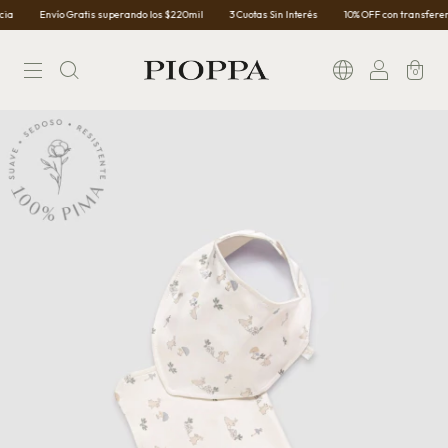
Envío Gratis superando los $220mil
3 Cuotas Sin Interés
10% OFF con transferenci
0