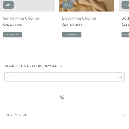
3X2
3X2
3X
Gorro Pima Champi
Body Pima Champi
Bod
$24.42 USD
$46.63 USD
$41.
COMPRAR
COMPRAR
CO
SUSCRIBITE A NUESTRO NEWSLETTER
INFORMACIÓN