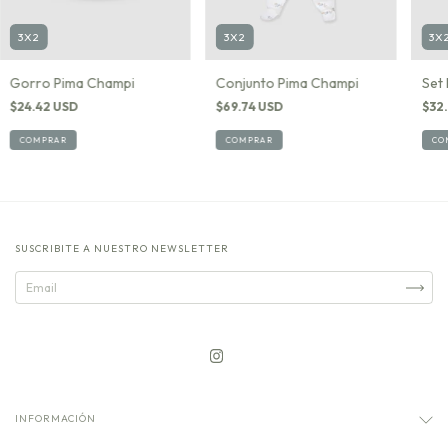
3X2
3X2
3X
Gorro Pima Champi
Conjunto Pima Champi
Set
$24.42 USD
$69.74 USD
$32.
COMPRAR
COMPRAR
CO
SUSCRIBITE A NUESTRO NEWSLETTER
INFORMACIÓN