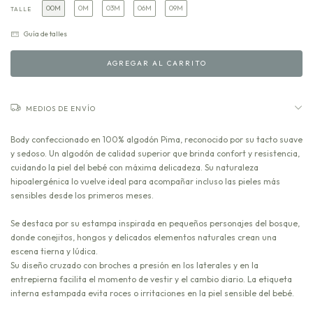
00M
0M
03M
06M
09M
TALLE
Guía de talles
MEDIOS DE ENVÍO
Body confeccionado en 100% algodón Pima, reconocido por su tacto suave
y sedoso. Un algodón de calidad superior que brinda confort y resistencia,
cuidando la piel del bebé con máxima delicadeza. Su naturaleza
hipoalergénica lo vuelve ideal para acompañar incluso las pieles más
sensibles desde los primeros meses.
Se destaca por su estampa inspirada en pequeños personajes del bosque,
donde conejitos, hongos y delicados elementos naturales crean una
escena tierna y lúdica.
Su diseño cruzado con broches a presión en los laterales y en la
entrepierna facilita el momento de vestir y el cambio diario. La etiqueta
interna estampada evita roces o irritaciones en la piel sensible del bebé.