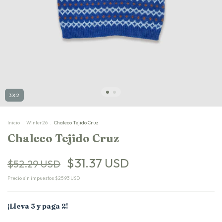
3X2
Inicio
.
Winter26
.
Chaleco Tejido Cruz
Chaleco Tejido Cruz
$31.37 USD
$52.29 USD
Precio sin impuestos
$25.93 USD
¡Lleva 3 y paga 2!