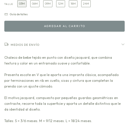
03M
06M
09M
12M
18M
24M
TALLE
Guía de talles
MEDIOS DE ENVÍO
Chaleco de bebe tejido en punto con diseño jacquard, que combina
textura y color en un entramado suave y confortable.
Presenta escote en V que le aporta una impronta clásica, acompañado
por terminaciones en rib en cuello, sisas y cintura que completan la
prenda con un ajuste cómodo.
El motivo jacquard, compuesto por pequeñas guardas geométricas en
contraste, recorre toda la superficie y aporta un detalle distintivo que le
da identidad al diseño.
Talles: S = 3/6 meses. M = 9/12 meses. L = 18/24 meses.