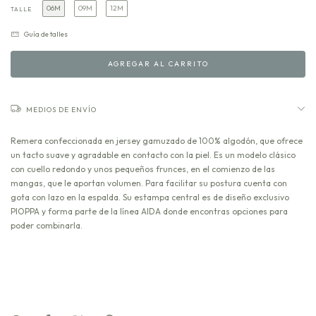
06M
09M
12M
TALLE
Guía de talles
MEDIOS DE ENVÍO
Remera confeccionada en jersey gamuzado de 100% algodón, que ofrece
un tacto suave y agradable en contacto con la piel. Es un modelo clásico
con cuello redondo y unos pequeños frunces, en el comienzo de las
mangas, que le aportan volumen. Para facilitar su postura cuenta con
gota con lazo en la espalda. Su estampa central es de diseño exclusivo
PIOPPA y forma parte de la línea AIDA donde encontras opciones para
poder combinarla.