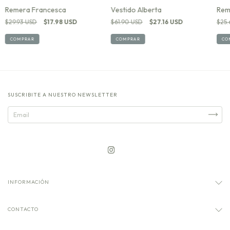
Rem
Vestido Alberta
Remera Francesca
$25.
$61.90 USD
$27.16 USD
$29.93 USD
$17.98 USD
CO
COMPRAR
COMPRAR
SUSCRIBITE A NUESTRO NEWSLETTER
INFORMACIÓN
CONTACTO