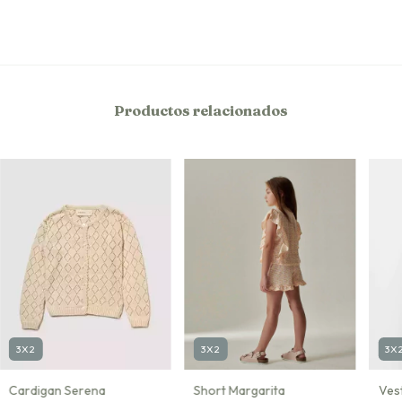
Productos relacionados
3X2
3X2
3X
Cardigan Serena
Short Margarita
Ves