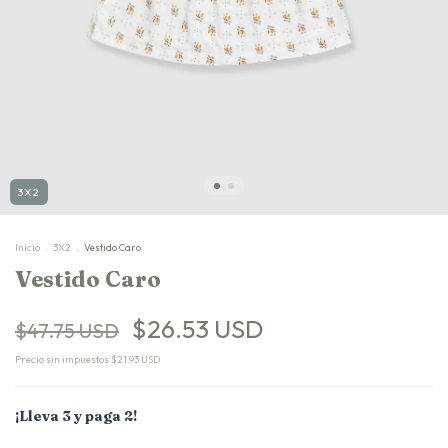
3X2
Inicio
.
3X2
.
Vestido Caro
Vestido Caro
$26.53 USD
$47.75 USD
Precio sin impuestos
$21.93 USD
¡Lleva 3 y paga 2!