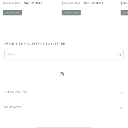
$55.01 USD
$41.19 USD
$32.07 USD
$18.32 USD
$110
COMPRAR
COMPRAR
CO
SUSCRIBITE A NUESTRO NEWSLETTER
INFORMACIÓN
CONTACTO