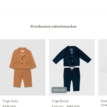
Productos relacionados
30
%
OFF
Traje Suits
Pac
Traje Bond
Swe
$275.760
$275.760
$193.032