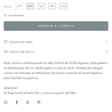
06M
09M
12M
18M
24M
TALLE
Guía de talles
MEDIOS DE PAGO
MEDIOS DE ENVÍO
Body camisa confeccionada en tela Oxford de 100% algodón, este género
se destaca por ser un tejido ligero y suave al tacto. Modelo de mangas
cortas con botones en delantero y broches a presión en la entrepierna
para facilitar su postura.
¡Atención!
Es Body hasta el talle 12m y Camisa a partir del 18m.