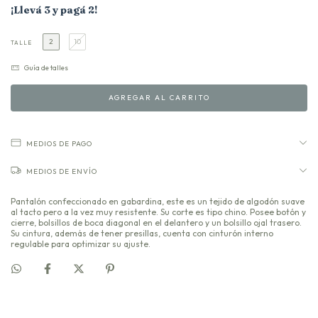
¡Llevá 3 y pagá 2!
2
10
TALLE
Guía de talles
MEDIOS DE PAGO
MEDIOS DE ENVÍO
Pantalón confeccionado en gabardina, este es un tejido de algodón suave
al tacto pero a la vez muy resistente. Su corte es tipo chino. Posee botón y
cierre, bolsillos de boca diagonal en el delantero y un bolsillo ojal trasero.
Su cintura, además de tener presillas, cuenta con cinturón interno
regulable para optimizar su ajuste.