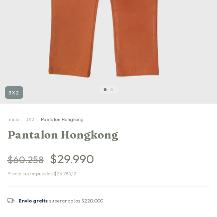
3X2
Inicio
.
3X2
.
Pantalon Hongkong
Pantalon Hongkong
$29.990
$60.258
Precio sin impuestos
$24.785,12
Envío gratis
superando los
$220.000