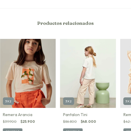
Productos relacionados
3X2
3X2
3X
Remera Arancia
Pantalon Tini
Rem
$39.900
$25.900
$86.800
$48.000
$42.