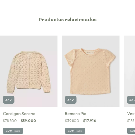
Productos relacionados
3X2
3X
3X2
Cardigan Serena
Ves
Remera Pia
$78.800
$59.000
$158
$39.800
$17.916
COMPRAR
CO
COMPRAR