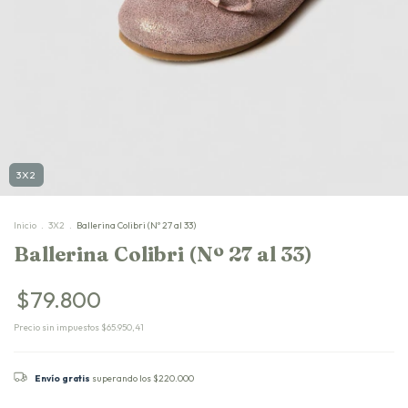
3X2
Inicio
.
3X2
.
Ballerina Colibri (Nº 27 al 33)
Ballerina Colibri (Nº 27 al 33)
$79.800
Precio sin impuestos
$65.950,41
Envío gratis
superando los
$220.000