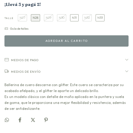
¡Llevá 3 y pagá 2!
N27
N28
N29
N30
N31
N32
N33
TALLE
Guía de talles
MEDIOS DE PAGO
MEDIOS DE ENVÍO
Ballerina de cuero descarne con glitter. Este cuero se caracteriza por su
acabado afelpado, y el glitter le aporte un delicado brillo.
Es un modelo clásico con detalle de moño aplicado en la puntera y suela
de goma, que le proporciona una mejor flexibilidad y resistencia, además
de ser antideslizante.