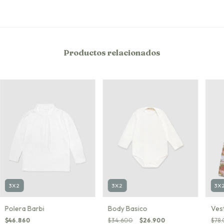
Productos relacionados
3X
3X2
3X2
Ves
Polera Barbi
Body Basico
$78
$46.860
$34.600
$26.900